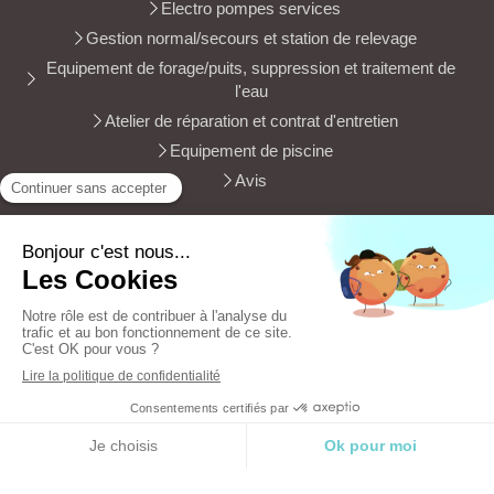
Electro pompes services
Gestion normal/secours et station de relevage
Equipement de forage/puits, suppression et traitement de
l'eau
Atelier de réparation et contrat d'entretien
Equipement de piscine
Avis
Electro pompes services
153 rue Antoine Parmentier
83400
Hyères
Afficher le téléphone
Demander un devis
Création et référencement du site par Simplébo
Site créé grâce à
HA PLUS PME